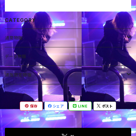
CATEGORY
通常物販
CD
データ物販
アルバム
通販限定物販
小物
データ通販
保存
シェア
LINE
ポスト
ミュージックカード
音源
バラエティ通販
シングル
写真類